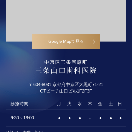
Google Mapで見る
中京区三条河原町
三条山口歯科医院
〒604-8031 京都府中京区大黒町71-21
CTビーチ山口ビル
1F2F3F
診療時間
月
火
水
木
金
土
日
9:30～18:00
●
●
●
-
●
●
●