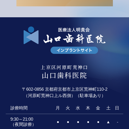
上京区河原町荒神口
山口歯科医院
〒602-0856 京都府京都市上京区荒神町110-2
（河原町荒神口上ル西側）（駐車場あり）
診療時間
月
火
水
木
金
土
日
9:30～21:00
●
●
●
●
●
▲
-
（夜間診療）