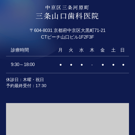
中京区三条河原町
三条山口歯科医院
〒604-8031 京都府中京区大黒町71-21
CTビーチ山口ビル
1F2F3F
診療時間
月
火
水
木
金
土
日
9:30～18:00
●
●
●
-
●
●
●
休診日：木曜・祝日
予約最終受付：17:30