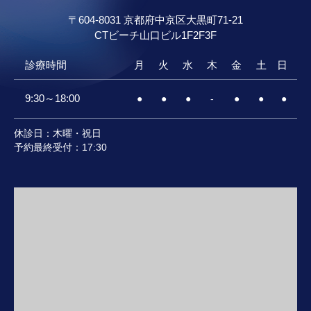
〒604-8031 京都府中京区大黒町71-21
CTビーチ山口ビル
1F2F3F
診療時間
月
火
水
木
金
土
日
9:30～18:00
●
●
●
-
●
●
●
休診日：木曜・祝日
予約最終受付：17:30