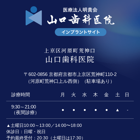
上京区河原町荒神口
山口歯科医院
〒602-0856 京都府京都市上京区荒神町110-2
（河原町荒神口上ル西側）（駐車場あり）
診療時間
月
火
水
木
金
土
日
9:30～21:00
●
●
●
●
●
▲
-
（夜間診療）
▲土曜日10:00～13:00／14:00〜18:00
休診日：日曜・祝日
予約最終受付：20:30（土曜日は17:30）