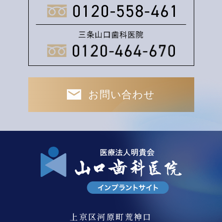
より安心してインプラント治療をお受けいただく為、
しっかりと対応させていただきます。
2026.03.10
4月１日より当院山口歯科医院（本院 河原町荒神
口）駐車場の場所が、１ケ所変更になります。
詳細は、ホームページ https://dr-yamaguchi-mti.jp で
お問い合わせ
ご確認いただくか
当院受付へお問合せください。
2026.02.09
春のインプラントセミナー無料説明会の日程が決まり
ました。■日程；３月１５日㈰ ４月１９日㈰ 6月２
１日㈰
■時間 １０時３０分から※セミナー(約９０分) セミ
ナー終了後無料カウンセリング実施予定 ■場所；医
上京区河原町荒神口
療法人明貴会 三条山口歯科医院 京都市中京区河原