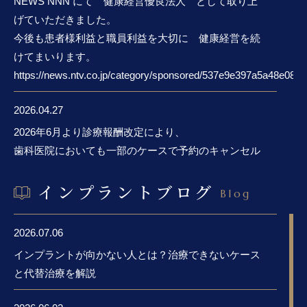
NEWS NNN にて 健康経営優良法人 として取り上
げていただきました。
今後も患者様利益と職員利益を大切に 健康経営を続
けてまいります。
https://news.ntv.co.jp/category/sponsored/537e9e397a5a48e08
2026.04.27
2026年6月より診療報酬改定により、
歯科医院においても一部のケースで予約のキャンセル
料の徴収が可能になります。
インプラントブログ
しかし、当院では、これまで通りキャンセル料をいた
Blog
だきません。
（インプラント手術のキャンセル料規定は今まで通り
2026.07.06
です）
インプラントが向かない人とは？治療できないケース
患者様との信頼関係を、何より大切にしたいと考えて
と代替治療を解説
いるからです。
体調不良や急なお仕事などで、どうしても避けれれな