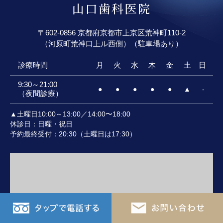
山口歯科医院
町三条下がる二筋目東入る大黒町71-21 CTビーチ山
口ビル
〒602-0856 京都府京都市上京区荒神町110-2
■参加費無料 ■無料カウンセリングの予約も承りま
（河原町荒神口上ル西側）（駐車場あり）
す。
セミナー開催場所があまり広くないためやむなくお断
診療時間
月
火
水
木
金
土
日
りをする可能性があります。先着順ですのでお申し込
9:30～21:00
みはお早めに。。
●
●
●
●
●
▲
-
（夜間診療）
▲土曜日10:00～13:00／14:00〜18:00
休診日：日曜・祝日
予約最終受付：20:30（土曜日は17:30）