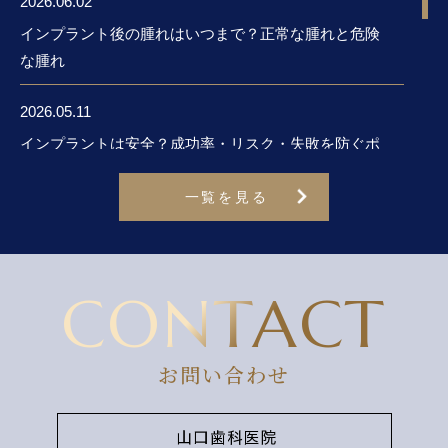
2026.06.02
い事情があることも理解しております。
インプラント後の腫れはいつまで？正常な腫れと危険
その中で、皆さまへお願いです。
な腫れ
歯科治療は、お一人お一人に合わせた準備と時間を確
保して行っております。ご予約の変更・キャンセルは
2026.05.11
必ず
インプラントは安全？成功率・リスク・失敗を防ぐポ
「前日（診療日 日・祝は休診）の診療終了までにご
イントを歯科医が解説
連絡をお願いします。
一覧を見る
皆さまが気持ちよく治療を受けられる環境づくりのた
2026.04.25
め、ご理解とご協力をお願い申し上げます。
インプラントの平均年齢は？何歳くらいで選ぶ人が多
いのか解説
CONTACT
2026.03.23
2026.04.14
この度当院 院長岩田宗純が、日本口腔インプラント
インプラント治療と喫煙
学会専門医資格を取得いたしました。
お問い合わせ
今後は、理事長山口貴史と２名 日本口腔インプラン
ト学会専門医が在籍することになります。