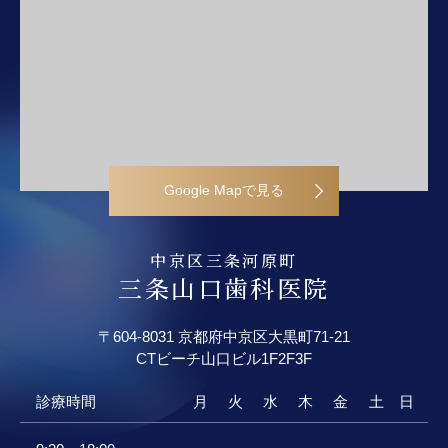
Google Mapで見る
中京区三条河原町
三条山口歯科医院
〒604-8031 京都府中京区大黒町71-21
CTビーチ山口ビル
1F2F3F
診療時間
月
火
水
木
金
土
日