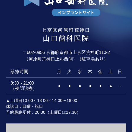
上京区河原町荒神口
山口歯科医院
〒602-0856 京都府京都市上京区荒神町110-2
（河原町荒神口上ル西側）（駐車場あり）
診療時間
月
火
水
木
金
土
日
9:30～21:00
●
●
●
●
●
▲
-
（夜間診療）
▲土曜日10:00～13:00／14:00〜18:00
休診日：日曜・祝日
予約最終受付：20:30（土曜日は17:30）