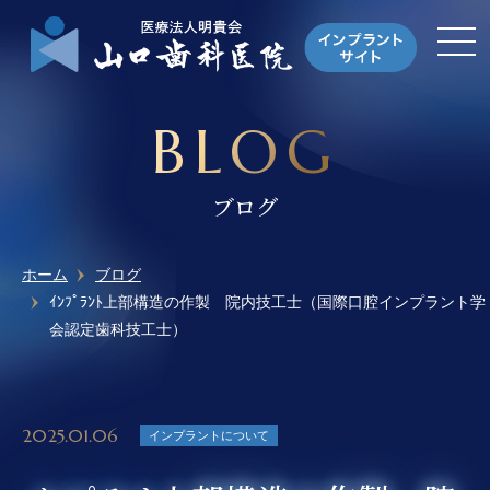
BLOG
ブログ
ホーム
ブログ
ｲﾝﾌﾟﾗﾝﾄ上部構造の作製 院内技工士（国際口腔インプラント学
会認定歯科技工士）
2025.01.06
インプラントについて