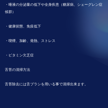
・唾液の分泌量の低下や全身疾患（糖尿病、シェーグレン症
候群）
・健康状態、免疫低下
・喫煙、加齢、発熱、ストレス
・ビタミン欠乏症
舌苔の清掃方法
舌苔除去には舌ブラシを用いる事で清掃出来ます。