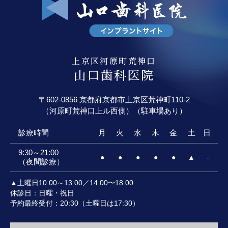
上京区河原町荒神口
山口歯科医院
〒602-0856 京都府京都市上京区荒神町110-2
（河原町荒神口上ル西側）（駐車場あり）
診療時間
月
火
水
木
金
土
日
9:30～21:00
●
●
●
●
●
▲
-
（夜間診療）
▲土曜日10:00～13:00／14:00〜18:00
休診日：日曜・祝日
予約最終受付：20:30（土曜日は17:30）