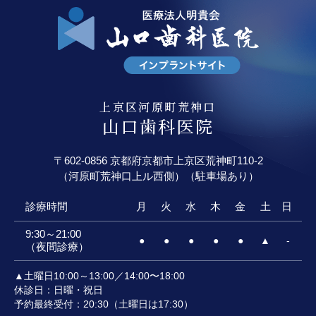
上京区河原町荒神口
山口歯科医院
〒602-0856 京都府京都市上京区荒神町110-2
（河原町荒神口上ル西側）（駐車場あり）
診療時間
月
火
水
木
金
土
日
9:30～21:00
●
●
●
●
●
▲
-
（夜間診療）
▲土曜日10:00～13:00／14:00〜18:00
休診日：日曜・祝日
予約最終受付：20:30（土曜日は17:30）