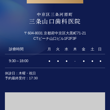
中京区三条河原町
三条山口歯科医院
〒604-8031 京都府中京区大黒町71-21
CTビーチ山口ビル
1F2F3F
診療時間
月
火
水
木
金
土
日
9:30～18:00
●
●
●
-
●
●
●
休診日：木曜・祝日
予約最終受付：17:30