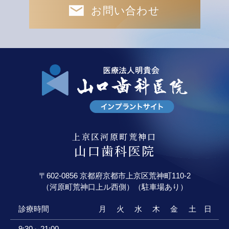
お問い合わせ
上京区河原町荒神口
山口歯科医院
〒602-0856 京都府京都市上京区荒神町110-2
（河原町荒神口上ル西側）（駐車場あり）
診療時間
月
火
水
木
金
土
日
9:30～21:00