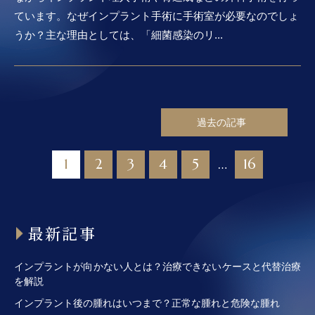
ています。なぜインプラント手術に手術室が必要なのでしょ
うか？主な理由としては、「細菌感染のリ...
過去の記事
1
2
3
4
5
16
…
最新記事
インプラントが向かない人とは？治療できないケースと代替治療
を解説
インプラント後の腫れはいつまで？正常な腫れと危険な腫れ