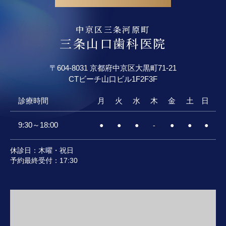
中京区三条河原町
三条山口歯科医院
〒604-8031 京都府中京区大黒町71-21
CTビーチ山口ビル
1F2F3F
診療時間
月
火
水
木
金
土
日
9:30～18:00
●
●
●
-
●
●
●
休診日：木曜・祝日
予約最終受付：17:30