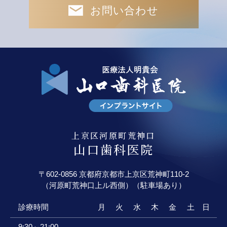
お問い合わせ
上京区河原町荒神口
山口歯科医院
〒602-0856 京都府京都市上京区荒神町110-2
（河原町荒神口上ル西側）（駐車場あり）
診療時間
月
火
水
木
金
土
日
9:30～21:00