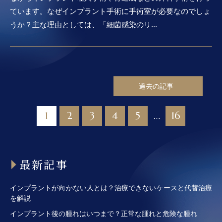
ています。なぜインプラント手術に手術室が必要なのでしょ
うか？主な理由としては、「細菌感染のリ...
過去の記事
1
2
3
4
5
16
…
最新記事
インプラントが向かない人とは？治療できないケースと代替治療
を解説
インプラント後の腫れはいつまで？正常な腫れと危険な腫れ